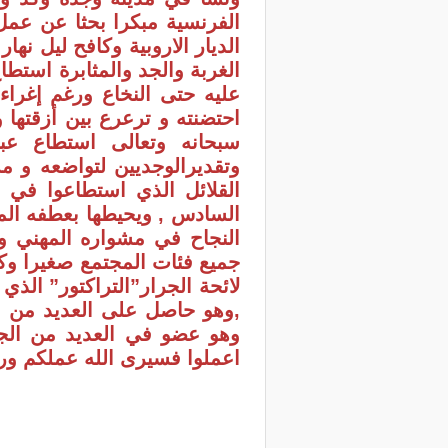
الفرنسية مبكرا بحثا عن عم
الديار الاروبية وكافح ليل ن
الغربة والجد والمثابرة استطا
عليه حتى النخاع ورغم إغراء
احتضنته و ترعرع بين أزقتها
سبحانه وتعالى استطاع عب
وتقديرالوجديين لتواضعه و م
القلائل الذي استطاعوا في م
السادس , ويحيطها بعطفه المو
النجاح في مشواره المهني و
جميع فئات المجتمع صغيرا وكبي
لائحة الجرار”التراكتور” الذ
,وهو حاصل على العديد من ال
وهو عضو في العديد من الجمع
اعملوا فسيرى الله عملكم ور