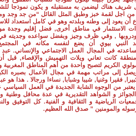
ل شريف هناك ليضمن به مستقبله و يكون نموذجا للشب
هار من اجل لقمة خبز وطبق المثل القائل “من جد وجد
ع أن يعود إلى وطنه وبلدته وهو في كامل استعداد للاست
ات الاستثمار في مناطق أخرى, فضل إقليم وجدة موط
 ودروبها , وفي ظرف وجيز وبفضل سواعده وجديته في 
د النبي بيوي أن يضع لنفسه مكانه في المجتمع
ساعدته في المجال العمل الاجتماعي والإنساني. عبد ا
نطقة كانت تعاني ويلات التهميش والإقصاء, قبل أن
لوي الكريم لتصبح واحدة من أهم المناطق المغربية و
يصل إلى مراتب مهمة في مجال الأعمال بصبره الك
را, فقيرا وغنيا, شيبا وشبابا, نساءا ورجالا . هذا هو 
ي يعتبر من الوجوه الشابة الجديدة في العمل السياسي
جوائز و الشواهد التقديرية في عدة محافل وطنية ودول
يات الرياضية و الثقافية و الفنية. كل التوفيق وال
سوله والمومنين ” صدق الله العظيم.