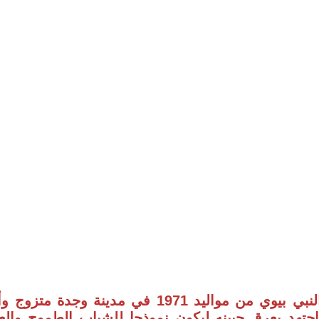
من هوعبد النبي بيوي؟ عبد النبي بيوي من مواليد 71
جتهد بعرق جبينه ليكون نموذجا للشباب الطموح والع