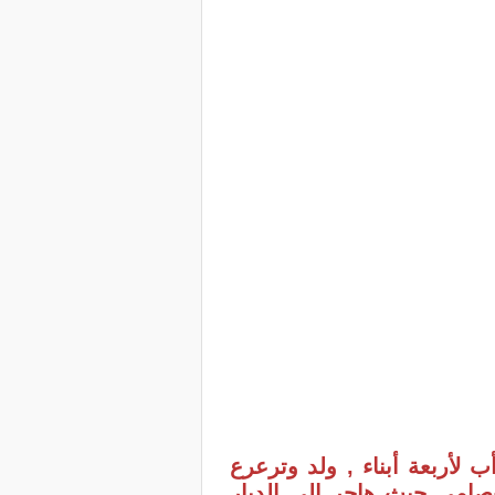
19 في مدينة وجدة متزوج وأب لأربعة أبناء , ولد وترعرع
صامي حيث هاجر إلى الديار