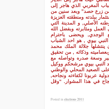
اب المغربي الذي هاجر إلى
 ومن زرع حصد” وبعد سنين من
ثمار ببلدته ومنطقته العزيزة
نه الأصلي, و المدينة التي
العمل ومثابرته وبفضل الله
 الوجدي, ويحضى باحترام
لنبي بيوي , هو احد الشباب
 ينتشلها جلالة الملك محمد
بعصاميته وذكائه , من تحقيق
بير وسعة صدره وتواصله مع
عبد النبي بيوي مرشحكم ووكيل
 على الصعيد المحلي والوطني
ية عربونا لكفاءته ونجاحه,
نجاح في هذا المشوار. “وقل
Posted in
elections 2011